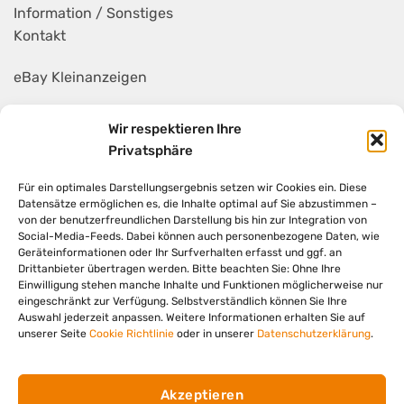
Information / Sonstiges
Kontakt
eBay Kleinanzeigen
Mietanhänger
Wir respektieren Ihre
Privatsphäre
AGB
Für ein optimales Darstellungsergebnis setzen wir Cookies ein. Diese
Widerruf
Datensätze ermöglichen es, die Inhalte optimal auf Sie abzustimmen –
von der benutzerfreundlichen Darstellung bis hin zur Integration von
Social-Media-Feeds. Dabei können auch personenbezogene Daten, wie
Geräteinformationen oder Ihr Surfverhalten erfasst und ggf. an
Drittanbieter übertragen werden. Bitte beachten Sie: Ohne Ihre
Einwilligung stehen manche Inhalte und Funktionen möglicherweise nur
eingeschränkt zur Verfügung. Selbstverständlich können Sie Ihre
© 2026 GSK Gebrüder Klos GmbH
Auswahl jederzeit anpassen. Weitere Informationen erhalten Sie auf
unserer Seite
Cookie Richtlinie
oder in unserer
Datenschutzerklärung
.
Datenschutz
Impressum
Akzeptieren